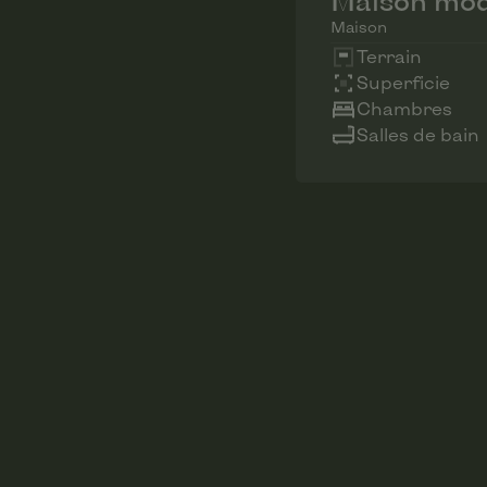
Maison mod
Hersberg.
Maison
Terrain
Superficie
Chambres
Salles de bain