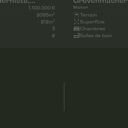
erniste,
Grevenmacher 
view.
Maison
1.100.000 €
2095m²
Terrain
212m²
Superficie
3
Chambres
2
Salles de bain