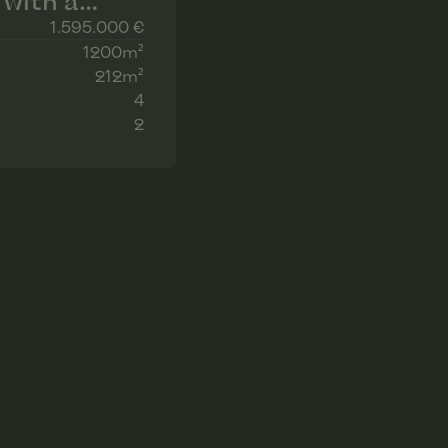
with a
1.595.000 €
1200m²
212m²
4
2