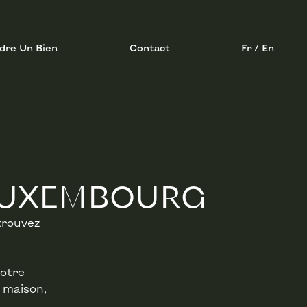
dre Un Bien
Contact
Fr / En
 LUXEMBOURG
trouvez
notre
 maison,